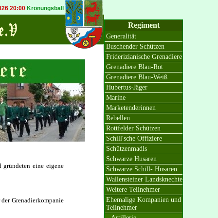
6 20:00
Krönungsball in Bösinghoven
20.09.2026 19:30
Königsball in Osterat
Regiment
Generalität
Buschender Schützen
Friderizianische Grenadiere
Grenadiere Blau-Rot
Grenadiere Blau-Weiß
Hubertus-Jäger
Marine
Marketenderinnen
Rebellen
Rottfelder Schützen
Schill'sche Offiziere
Schützenmadls
Schwarze Husaren
 gründeten eine eigene
Schwarze Schill- Husaren
Wallensteiner Landsknechte
Weitere Teilnehmer
Ehemalige Kompanien und
er der Grenadierkompanie
Teilnehmer
Artillerie