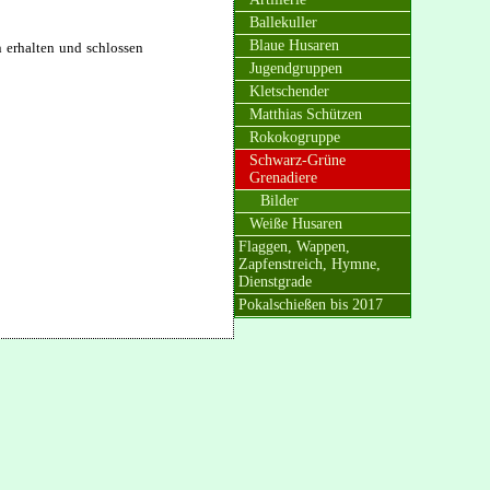
Ballekuller
Blaue Husaren
n erhalten und schlossen
Jugendgruppen
Kletschender
Matthias Schützen
Rokokogruppe
Schwarz-Grüne
Grenadiere
Bilder
Weiße Husaren
Flaggen, Wappen,
Zapfenstreich, Hymne,
Dienstgrade
Pokalschießen bis 2017