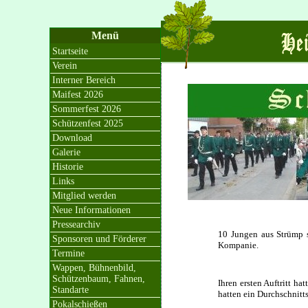
Menü
Startseite
Verein
Interner Bereich
Maifest 2026
Sommerfest 2026
Schützenfest 2025
Download
Galerie
Historie
Links
Mitglied werden
Neue Informationen
Pressearchiv
10 Jungen aus Strümp 
Sponsoren und Förderer
Kompanie.
Termine
Wappen, Bühnenbild,
Schützenbaum, Fahnen,
Ihren ersten Auftritt h
Standarte
hatten ein Durchschnitts
Pokalschießen