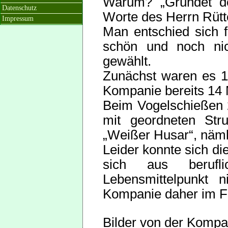
Warum? „Gründet do
Datenschutz
Worte des Herrn Rütte
Impressum
Man ent­schied sich 
schön und noch nic
gewählt.
Zunächst waren es 10
Kompanie bereits 14 
Beim Vogelschießen 
mit geordneten Str
„Weißer Husar“, näml
Leider konnte sich di
sich aus berufl
Lebensmittelpunkt 
Kompanie daher im Fe
Bilder von der Komp