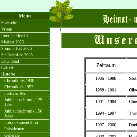
Menü
Startseite
Verein
Interner Bereich
Maifest 2026
Sommerfest 2026
Schützenfest 2025
Download
Zeitraum
Galerie
Historie
1985 - 1988
Stef
Chronik bis 1938
Chronik ab 1952
1988 - 1991
Olive
Festschriften
Jubiläumschronik 125
1991 - 1994
Chri
Jahre
Jubiläumschronik 150
1994 - 1997
Thor
Jahre
Fotodokumentation
1997 - 2000
Dani
Präsidenten
Generäle
2000 - 2003
Mark