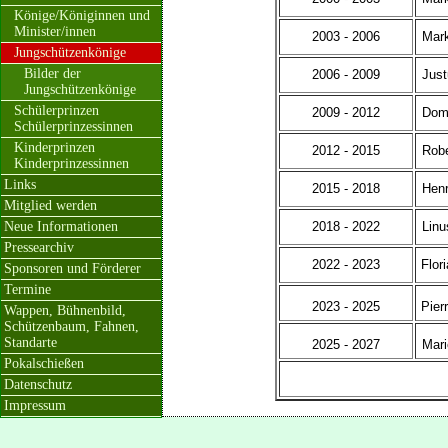
Könige/Königinnen und
Minister/innen
2003 - 2006
Mark
Jungschützenkönige
Bilder der
2006 - 2009
Just
Jungschützenkönige
Schülerprinzen
2009 - 2012
Domi
Schülerprinzessinnen
Kinderprinzen
2012 - 2015
Robe
Kinderprinzessinnen
Links
2015 - 2018
Henr
Mitglied werden
Neue Informationen
2018 - 2022
Linu
Pressearchiv
2022 - 2023
Flor
Sponsoren und Förderer
Termine
2023 - 2025
Pier
Wappen, Bühnenbild,
Schützenbaum, Fahnen,
Standarte
2025 - 2027
Mari
Pokalschießen
Datenschutz
Impressum