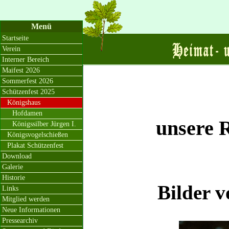
Menü
Startseite
Verein
Interner Bereich
Maifest 2026
Sommerfest 2026
Schützenfest 2025
Königshaus
Hofdamen
unsere 
Königssilber Jürgen I.
Königsvogelschießen
Plakat Schützenfest
Download
Galerie
Historie
Bilder 
Links
Mitglied werden
Neue Informationen
Pressearchiv