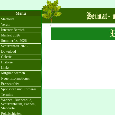
Menü
Startseite
Verein
Interner Bereich
Maifest 2026
Sommerfest 2026
Schützenfest 2025
Download
Galerie
Historie
Links
Mitglied werden
Neue Informationen
Pressearchiv
Sponsoren und Förderer
Termine
Wappen, Bühnenbild,
Schützenbaum, Fahnen,
Standarte
Pokalschießen