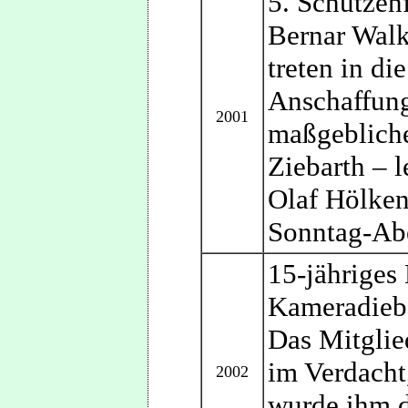
5. Schützen
Bernar Walk
treten in d
Anschaffung
2001
maßgebliche
Ziebarth – 
Olaf Hölken
Sonntag-Ab
15-jähriges
Kameradiebs
Das Mitglie
im Verdacht
2002
wurde ihm d