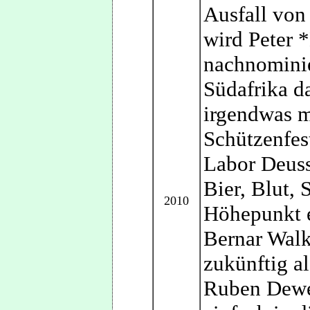
Ausfall vo
wird Peter
nachnominier
Südafrika d
irgendwas m
Schützenfes
Labor Deus
Bier, Blut,
2010
Höhepunkt 
Bernar Walke
zukünftig al
Ruben Dewey