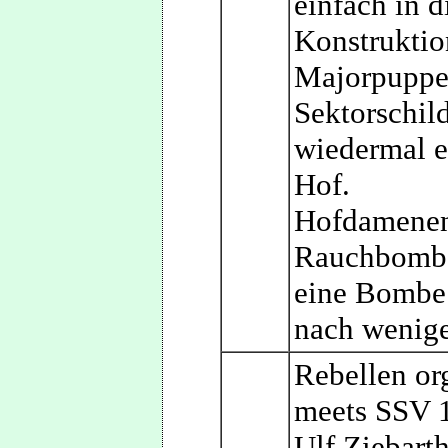
einfach in 
Konstruktio
Majorpuppe
Sektorschil
wiedermal e
Hof.
Hofdamenen
Rauchbombe
eine Bombe.
nach wenige
Rebellen or
meets SSV 1
Ulf Ziebart