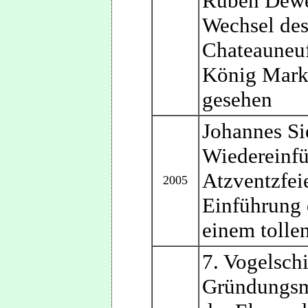
Ruben Dewey
Wechsel de
Chateauneu
König Mark 
gesehen
Johannes Si
Wiedereinfü
Atzventzfei
2005
Einführung 
einem tolle
7. Vogelsch
Gründungsmi