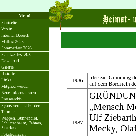
Menü
Startseite
Verein
Interner Bereich
Maifest 2026
Sommerfest 2026
Schützenfest 2025
Download
Galerie
Historie
Idee zur Gründung d
1986
Links
auf dem Bordstein d
Mitglied werden
GRÜNDUNG 
Neue Informationen
Pressearchiv
„Mensch Me
Sponsoren und Förderer
Termine
Ulf Ziebart
Wappen, Bühnenbild,
1987
Schützenbaum, Fahnen,
Mecky, Olaf
Standarte
Pokalschießen