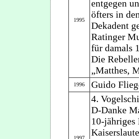
entgegen un
öfters in d
1995
Dekadent ge
Ratinger Mu
für damals 
Die Rebelle
„Matthes, M
Guido Flieg
1996
4. Vogelsch
D-Danke Ma
10-jähriges
Kaiserslaut
1997