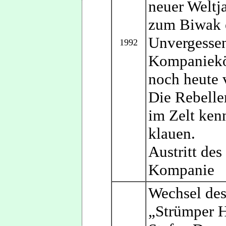
neuer Weltja
zum Biwak e
Unvergessen
1992
Kompaniekö
noch heute 
Die Rebelle
im Zelt ken
klauen.
Austritt de
Kompanie
Wechsel de
„Strümper 