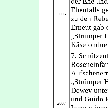
der Ehe und
Ebenfalls g
2006
zu den Rebe
Erneut gab 
„Strümper H
Käsefondue
7. Schützen
Roseneinfä
Aufsehener
„Strümper H
Dewey unter
und Guido F
2007
Innovations