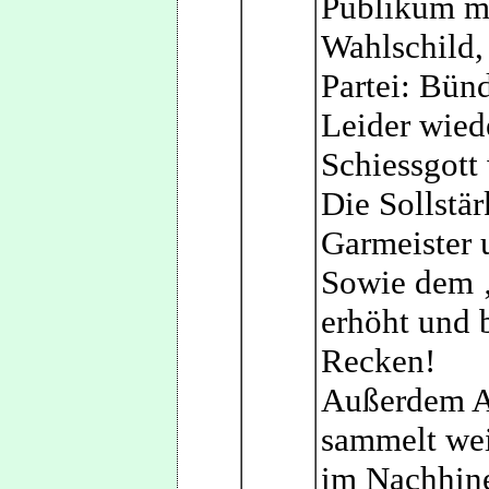
Publikum m
Wahlschild, 
Partei: Bün
Leider wied
Schiessgott 
Die Sollstä
Garmeister 
Sowie dem ‚
erhöht und b
Recken!
Außerdem Au
sammelt wei
im Nachhine