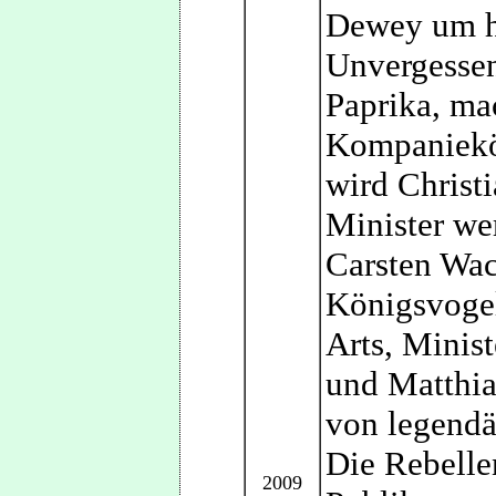
Dewey um ha
Unvergessen
Paprika, ma
Kompaniekö
wird Christi
Minister w
Carsten Wac
Königsvogel
Arts, Minis
und Matthia
von legendä
Die Rebelle
2009