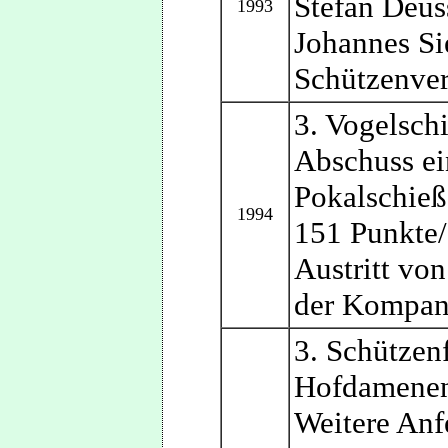
Stefan Deus
1993
Johannes Si
Schützenver
3. Vogelsch
Abschuss ei
Pokalschieß
1994
151 Punkte/
Austritt v
der Kompan
3. Schützenf
Hofdamenen
Weitere Anf