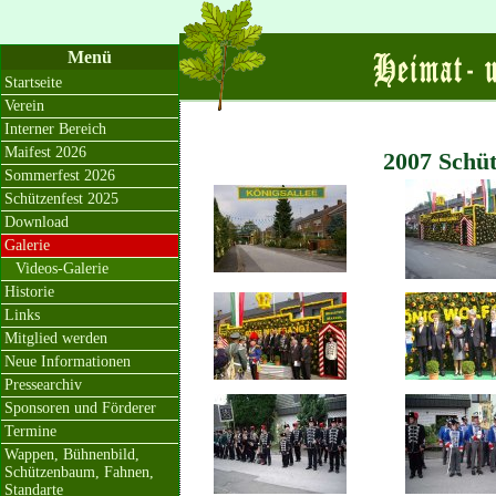
Menü
Startseite
Verein
Interner Bereich
Maifest 2026
2007 Schüt
Sommerfest 2026
Schützenfest 2025
Download
Galerie
Videos-Galerie
Historie
Links
Mitglied werden
Neue Informationen
Pressearchiv
Sponsoren und Förderer
Termine
Wappen, Bühnenbild,
Schützenbaum, Fahnen,
Standarte