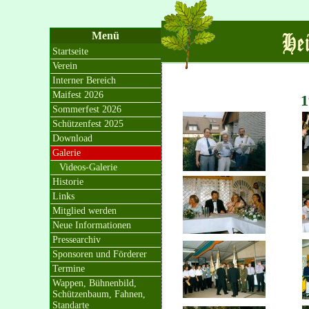
Menü
Startseite
Verein
Interner Bereich
Maifest 2026
1
Sommerfest 2026
Schützenfest 2025
Download
Galerie
Videos-Galerie
Historie
Links
Mitglied werden
Neue Informationen
Pressearchiv
Sponsoren und Förderer
Termine
Wappen, Bühnenbild,
Schützenbaum, Fahnen,
Standarte