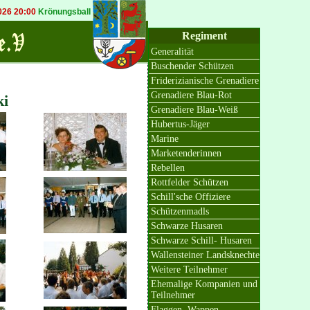
 20:00
Krönungsball in Bösinghoven
20.09.2026 19:30
Königsball in Osterath
Regiment
Generalität
Buschender Schützen
Friderizianische Grenadiere
Grenadiere Blau-Rot
ki
Grenadiere Blau-Weiß
Hubertus-Jäger
Marine
Marketenderinnen
Rebellen
Rottfelder Schützen
Schill'sche Offiziere
Schützenmadls
Schwarze Husaren
Schwarze Schill- Husaren
Wallensteiner Landsknechte
Weitere Teilnehmer
Ehemalige Kompanien und
Teilnehmer
Flaggen, Wappen,