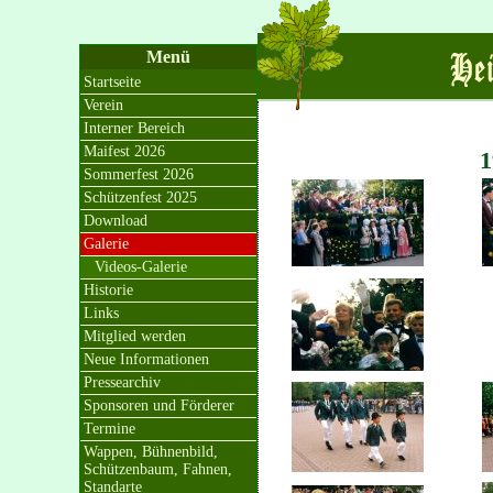
Menü
Startseite
Verein
Interner Bereich
Maifest 2026
1
Sommerfest 2026
Schützenfest 2025
Download
Galerie
Videos-Galerie
Historie
Links
Mitglied werden
Neue Informationen
Pressearchiv
Sponsoren und Förderer
Termine
Wappen, Bühnenbild,
Schützenbaum, Fahnen,
Standarte