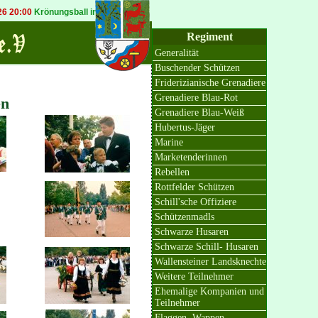
:00
Krönungsball in Bösinghoven
20.09.2026 19:30
Königsball in Osterath
Regiment
Generalität
Buschender Schützen
Friderizianische Grenadiere
Grenadiere Blau-Rot
en
Grenadiere Blau-Weiß
Hubertus-Jäger
Marine
Marketenderinnen
Rebellen
Rottfelder Schützen
Schill'sche Offiziere
Schützenmadls
Schwarze Husaren
Schwarze Schill- Husaren
Wallensteiner Landsknechte
Weitere Teilnehmer
Ehemalige Kompanien und
Teilnehmer
Flaggen, Wappen,