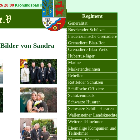
Krönungsball in Bösinghoven
20.09.2026 19:30
Königsball in Osterath
Regiment
Generalität
Buschender Schützen
Friderizianische Grenadiere
Grenadiere Blau-Rot
 Bilder von Sandra
Grenadiere Blau-Weiß
Hubertus-Jäger
Marine
Marketenderinnen
Rebellen
Rottfelder Schützen
Schill'sche Offiziere
Schützenmadls
Schwarze Husaren
Schwarze Schill- Husaren
Wallensteiner Landsknechte
Weitere Teilnehmer
Ehemalige Kompanien und
Teilnehmer
Flaggen, Wappen,