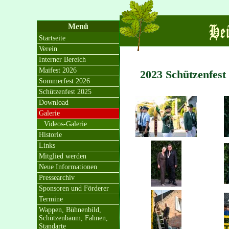
Menü
Startseite
Verein
Interner Bereich
Maifest 2026
2023 Schützenfest
Sommerfest 2026
Schützenfest 2025
Download
Galerie
Videos-Galerie
Historie
Links
Mitglied werden
Neue Informationen
Pressearchiv
Sponsoren und Förderer
Termine
Wappen, Bühnenbild,
Schützenbaum, Fahnen,
Standarte