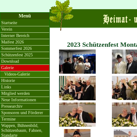
Menü
Startseite
Verein
Interner Bereich
Maifest 2026
2023 Schützenfest Mont
Sommerfest 2026
Schützenfest 2025
Download
Galerie
Videos-Galerie
Historie
Links
Mitglied werden
Neue Informationen
Pressearchiv
Sponsoren und Förderer
Termine
Wappen, Bühnenbild,
Schützenbaum, Fahnen,
Standarte