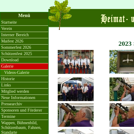
Menü
Startseite
Verein
Interner Bereich
Maifest 2026
2023 
Sommerfest 2026
Schützenfest 2025
Download
Galerie
Videos-Galerie
Historie
Links
Mitglied werden
Neue Informationen
Pressearchiv
Sponsoren und Förderer
Termine
Wappen, Bühnenbild,
Schützenbaum, Fahnen,
Standarte