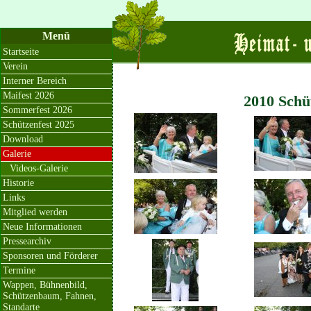
Menü
Startseite
Verein
Interner Bereich
Maifest 2026
2010 Schüt
Sommerfest 2026
Schützenfest 2025
Download
Galerie
Videos-Galerie
Historie
Links
Mitglied werden
Neue Informationen
Pressearchiv
Sponsoren und Förderer
Termine
Wappen, Bühnenbild,
Schützenbaum, Fahnen,
Standarte