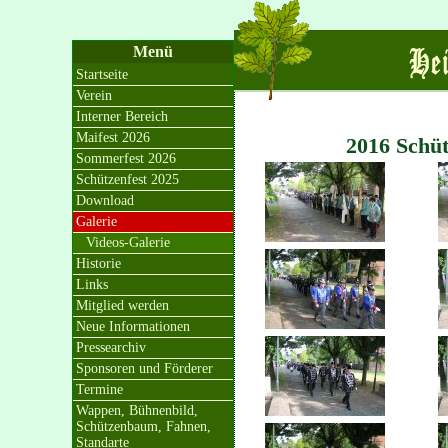
Menü
Startseite
Verein
Interner Bereich
Maifest 2026
2016 Schüt
Sommerfest 2026
Schützenfest 2025
Download
Galerie
Videos-Galerie
Historie
Links
Mitglied werden
Neue Informationen
Pressearchiv
Sponsoren und Förderer
Termine
Wappen, Bühnenbild,
Schützenbaum, Fahnen,
Standarte