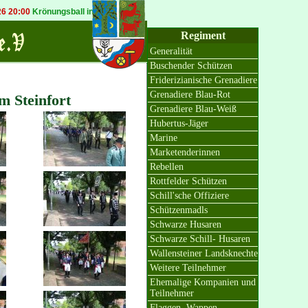
Krönungsball in Bösinghoven
20.09.2026 19:30
Königsball in Osterath
Regiment
Generalität
Buschender Schützen
Friderizianische Grenadiere
Grenadiere Blau-Rot
m Steinfort
Grenadiere Blau-Weiß
Hubertus-Jäger
Marine
Marketenderinnen
Rebellen
Rottfelder Schützen
Schill'sche Offiziere
Schützenmadls
Schwarze Husaren
Schwarze Schill- Husaren
Wallensteiner Landsknechte
Weitere Teilnehmer
Ehemalige Kompanien und
Teilnehmer
Flaggen, Wappen,