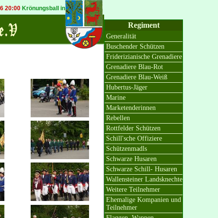
rönungsball in Bösinghoven
20.09.2026 19:30
Königsball in Osterath
Regiment
Generalität
Buschender Schützen
Friderizianische Grenadiere
Grenadiere Blau-Rot
Grenadiere Blau-Weiß
Hubertus-Jäger
Marine
Marketenderinnen
Rebellen
Rottfelder Schützen
Schill'sche Offiziere
Schützenmadls
Schwarze Husaren
Schwarze Schill- Husaren
Wallensteiner Landsknechte
Weitere Teilnehmer
Ehemalige Kompanien und
Teilnehmer
Flaggen, Wappen,