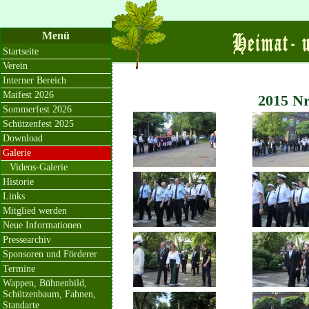
Menü
Startseite
Verein
Interner Bereich
Maifest 2026
2015 Nr
Sommerfest 2026
Schützenfest 2025
Download
Galerie
Videos-Galerie
Historie
Links
Mitglied werden
Neue Informationen
Pressearchiv
Sponsoren und Förderer
Termine
Wappen, Bühnenbild,
Schützenbaum, Fahnen,
Standarte