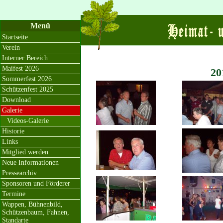
Menü
Startseite
Verein
Interner Bereich
Maifest 2026
20
Sommerfest 2026
Schützenfest 2025
Download
Galerie
Videos-Galerie
Historie
Links
Mitglied werden
Neue Informationen
Pressearchiv
Sponsoren und Förderer
Termine
Wappen, Bühnenbild,
Schützenbaum, Fahnen,
Standarte