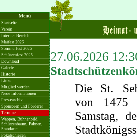
Menü
Startseite
Verein
Interner Bereich
Maifest 2026
Sommerfest 2026
27.06.2026 12:3
Schützenfest 2025
Download
Stadtschützenkö
Galerie
Historie
Links
Die
St. Se
Mitglied werden
Neue Informationen
von 1475 
Pressearchiv
Sponsoren und Förderer
Samstag, d
Termine
Wappen, Bühnenbild,
Schützenbaum, Fahnen,
Stadtkönigs
Standarte
Pokalschießen