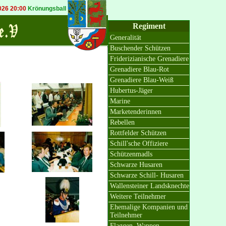
6 20:00
Krönungsball in Bösinghoven
20.09.2026 19:30
Königsball in Osterath
Regiment
Generalität
Buschender Schützen
Friderizianische Grenadiere
Grenadiere Blau-Rot
Grenadiere Blau-Weiß
Hubertus-Jäger
Marine
Marketenderinnen
Rebellen
Rottfelder Schützen
Schill'sche Offiziere
Schützenmadls
Schwarze Husaren
Schwarze Schill- Husaren
Wallensteiner Landsknechte
Weitere Teilnehmer
Ehemalige Kompanien und
Teilnehmer
Flaggen, Wappen,