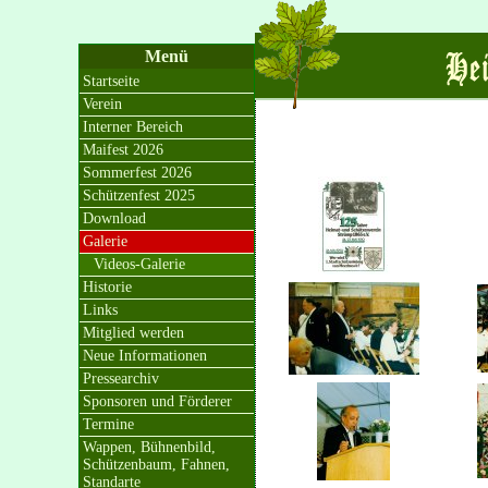
Menü
Startseite
Verein
Interner Bereich
Maifest 2026
Sommerfest 2026
Schützenfest 2025
Download
Galerie
Videos-Galerie
Historie
Links
Mitglied werden
Neue Informationen
Pressearchiv
Sponsoren und Förderer
Termine
Wappen, Bühnenbild,
Schützenbaum, Fahnen,
Standarte