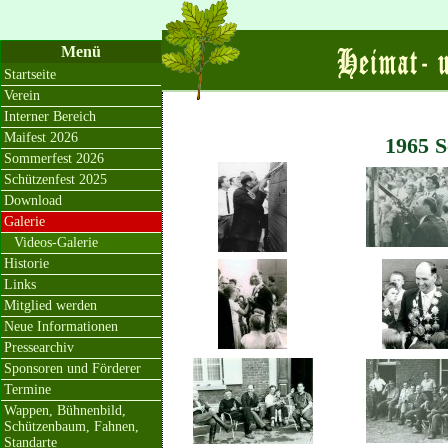
Menü
Startseite
Verein
Interner Bereich
Maifest 2026
1965 S
Sommerfest 2026
Schützenfest 2025
Download
Galerie
Videos-Galerie
Historie
Links
Mitglied werden
Neue Informationen
Pressearchiv
Sponsoren und Förderer
Termine
Wappen, Bühnenbild,
Schützenbaum, Fahnen,
Standarte