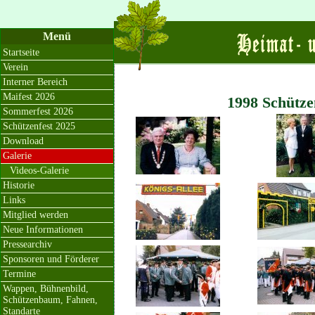
Menü
Startseite
Verein
Interner Bereich
Maifest 2026
1998 Schütze
Sommerfest 2026
Schützenfest 2025
Download
Galerie
Videos-Galerie
Historie
Links
Mitglied werden
Neue Informationen
Pressearchiv
Sponsoren und Förderer
Termine
Wappen, Bühnenbild,
Schützenbaum, Fahnen,
Standarte