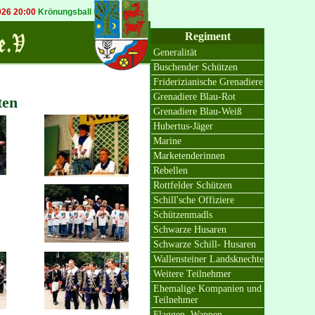
:00
Krönungsball in Bösinghoven
20.09.2026 19:30
Königsball in Osterath
Regiment
Generalität
Buschender Schützen
Friderizianische Grenadiere
Grenadiere Blau-Rot
ten
Grenadiere Blau-Weiß
Hubertus-Jäger
Marine
Marketenderinnen
Rebellen
Rottfelder Schützen
Schill'sche Offiziere
Schützenmadls
Schwarze Husaren
Schwarze Schill- Husaren
Wallensteiner Landsknechte
Weitere Teilnehmer
Ehemalige Kompanien und
Teilnehmer
Flaggen, Wappen,