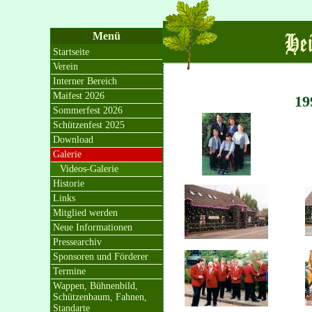
Menü
Startseite
Verein
Interner Bereich
Maifest 2026
19
Sommerfest 2026
Schützenfest 2025
Download
Galerie
Videos-Galerie
Historie
Links
Mitglied werden
Neue Informationen
Pressearchiv
Sponsoren und Förderer
Termine
Wappen, Bühnenbild,
Schützenbaum, Fahnen,
Standarte