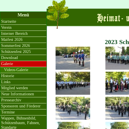
Menü
Startseite
Verein
Interner Bereich
Maifest 2026
2023 Sch
Sommerfest 2026
Schützenfest 2025
Download
Galerie
Videos-Galerie
Historie
Links
Mitglied werden
Neue Informationen
Pressearchiv
Sponsoren und Förderer
Termine
Wappen, Bühnenbild,
Schützenbaum, Fahnen,
Standarte