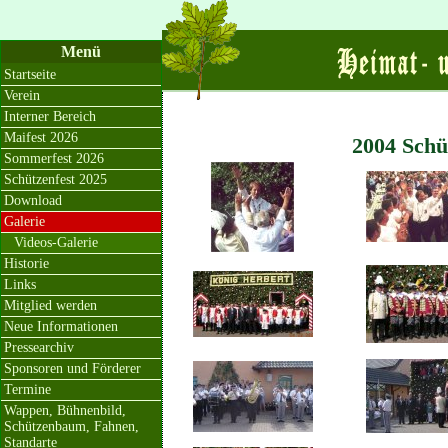
Menü
Startseite
Verein
Interner Bereich
Maifest 2026
2004 Schü
Sommerfest 2026
Schützenfest 2025
Download
Galerie
Videos-Galerie
Historie
Links
Mitglied werden
Neue Informationen
Pressearchiv
Sponsoren und Förderer
Termine
Wappen, Bühnenbild,
Schützenbaum, Fahnen,
Standarte