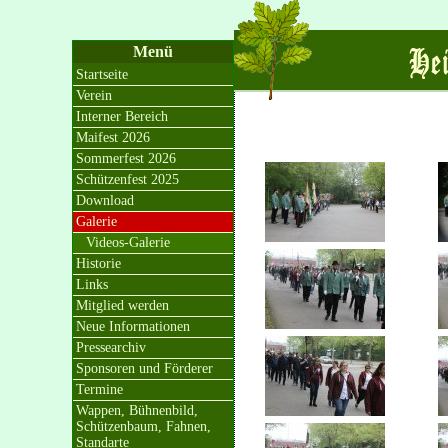
Menü
Startseite
Verein
Interner Bereich
Maifest 2026
Sommerfest 2026
Schützenfest 2025
Download
Galerie
Videos-Galerie
Historie
Links
Mitglied werden
Neue Informationen
Pressearchiv
Sponsoren und Förderer
Termine
Wappen, Bühnenbild,
Schützenbaum, Fahnen,
Standarte