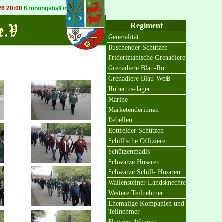
rönungsball in Bösinghoven
20.09.2026 19:30
Königsball in Osterath
Regiment
Generalität
Buschender Schützen
Friderizianische Grenadiere
Grenadiere Blau-Rot
Grenadiere Blau-Weiß
Hubertus-Jäger
Marine
Marketenderinnen
Rebellen
Rottfelder Schützen
Schill'sche Offiziere
Schützenmadls
Schwarze Husaren
Schwarze Schill- Husaren
Wallensteiner Landsknechte
Weitere Teilnehmer
Ehemalige Kompanien und
Teilnehmer
Flaggen, Wappen,