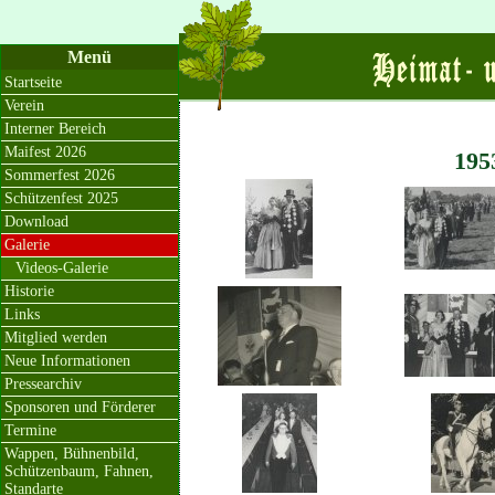
Menü
Startseite
Verein
Interner Bereich
Maifest 2026
195
Sommerfest 2026
Schützenfest 2025
Download
Galerie
Videos-Galerie
Historie
Links
Mitglied werden
Neue Informationen
Pressearchiv
Sponsoren und Förderer
Termine
Wappen, Bühnenbild,
Schützenbaum, Fahnen,
Standarte