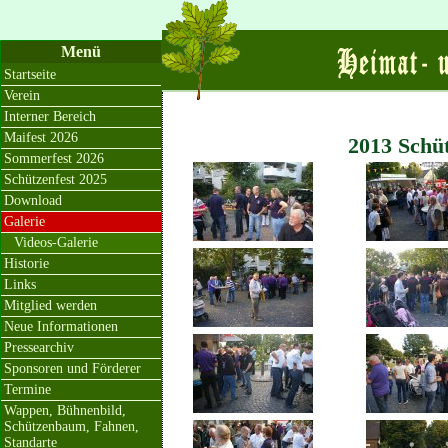
Menü
Startseite
Verein
Interner Bereich
Maifest 2026
2013 Schü
Sommerfest 2026
Schützenfest 2025
Download
Galerie
Videos-Galerie
Historie
Links
Mitglied werden
Neue Informationen
Pressearchiv
Sponsoren und Förderer
Termine
Wappen, Bühnenbild,
Schützenbaum, Fahnen,
Standarte