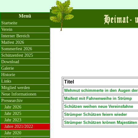
Menü
Startseite
Verein
Interner Bereich
Maifest 2026
Sommerfest 2026
Schützenfest 2025
Download
Galerie
Historie
Links
Titel
Mitglied werden
Wehmut schimmerte in den Augen der
Neue Informationen
Maifest mit Fahnenweihe in Strümp
Pressearchiv
Schützen weihen neue Vereinsfahne
Jahr 2026
Jahr 2025
Strümper Schützen feiern wieder
Jahr 2023
Strümper Schützen krönen Majestäten
Jahre 2021/2022
Jahr 2020