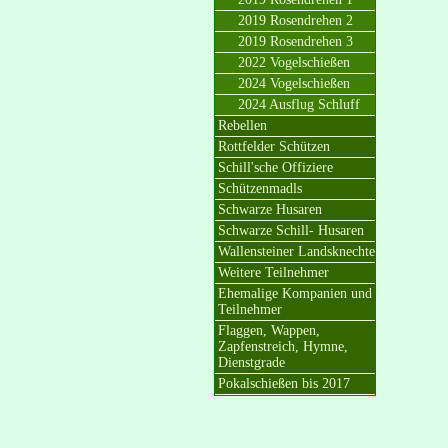
2019 Rosendrehen 2
2019 Rosendrehen 3
2022 Vogelschießen
2024 Vogelschießen
2024 Ausflug Schluff
Rebellen
Rottfelder Schützen
Schill'sche Offiziere
Schützenmadls
Schwarze Husaren
Schwarze Schill- Husaren
Wallensteiner Landsknechte
Weitere Teilnehmer
Ehemalige Kompanien und
Teilnehmer
Flaggen, Wappen,
Zapfenstreich, Hymne,
Dienstgrade
Pokalschießen bis 2017