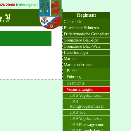
6 20:00
Krönungsball in Bösinghoven
20.09.2026 19:30
Königsball in Osterat
Regiment
Generalität
Buschender Schützen
Friderizianische Grenadiere
Grenadiere Blau-Rot
Grenadiere Blau-Weiß
Hubertus-Jäger
Marine
Marketenderinnen
Bilder
Führung
Geschichte
Veranstaltungen
2016 Vogelschießen
2018
Königsvogelschießen
2018 Tour
2019 Vogelschießen
2019 Planwagentour
2019 Rosendrehen 1