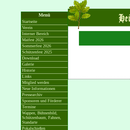
Menü
Startseite
Verein
Interner Bereich
Maifest 2026
Sommerfest 2026
Schützenfest 2025
Download
Galerie
Historie
Links
Mitglied werden
Neue Informationen
Pressearchiv
Sponsoren und Förderer
Termine
Wappen, Bühnenbild,
Schützenbaum, Fahnen,
Standarte
Pokalschießen