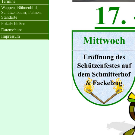
Termine
Wappen, Bühnenbild,
Schützenbaum, Fahnen,
Standarte
Pokalschießen
Datenschutz
Impressum