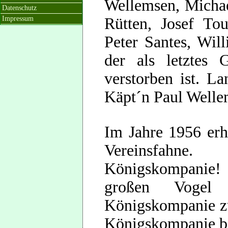
Wellemsen, Michael
Datenschutz
Impressum
Rütten, Josef To
Peter Santes, Wil
der als letztes 
verstorben ist. L
Käpt´n Paul Welle
Im Jahre 1956 erh
Vereinsfah
Königskompanie! 
großen Vogel 
Königskompanie zu
Königskompanie b