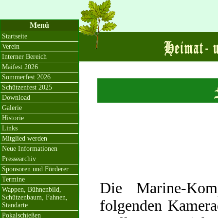
Menü
Startseite
Verein
Interner Bereich
Maifest 2026
Sommerfest 2026
Schützenfest 2025
Download
Galerie
Historie
Links
Mitglied werden
Neue Informationen
Pressearchiv
Sponsoren und Förderer
Termine
Die Marine-Ko
Wappen, Bühnenbild,
Schützenbaum, Fahnen,
folgenden Kamera
Standarte
Pokalschießen