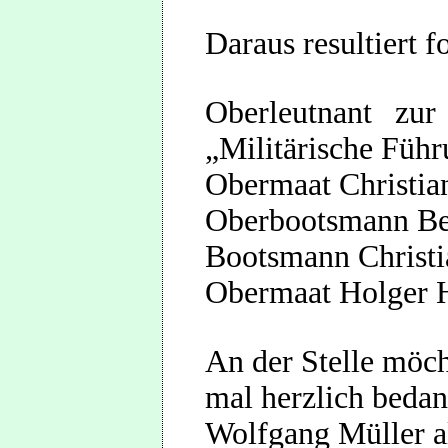
Daraus resultiert 
Ober
leutnant zu
„Militärische Füh
Obermaat Christian
Oberbootsmann Ben
Bootsmann Christi
Obermaat Holger Hi
An der Stelle möc
mal herzlich bedank
Wolfgang Müller a