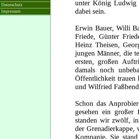
unter König Ludwig 
Datenschutz
dabei sein.
Impressum
Erwin Bauer, Willi B
Friede, Günter Fried
Heinz Theisen, Geor
jungen Männer, die t
ersten, großen Auftr
damals noch unbeba
Öffentlichkeit traue
und Wilfried Faßbende
Schon das Anprobier
gesehen ein großer 
standen wir zwölf, i
der Grenadierkappe, w
Kompanie. Sie stand