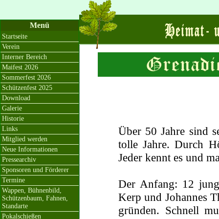
Menü
Startseite
Verein
Interner Bereich
Maifest 2026
Sommerfest 2026
Schützenfest 2025
Download
Galerie
Historie
Über 50 Jahre sind 
Links
Mitglied werden
tolle Jahre. Durch 
Neue Informationen
Jeder kennt es und m
Pressearchiv
Sponsoren und Förderer
Termine
Der Anfang: 12 jung
Wappen, Bühnenbild,
Kerp und Johannes T
Schützenbaum, Fahnen,
Standarte
gründen. Schnell mu
Pokalschießen